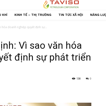
 KHÍ
KINH TẾ – THỊ TRƯỜNG
TIN TỨC XÃ HỘI
NĂNG LƯ
n hóa doanh nghiệp quyết định sự...
nh: Vì sao văn hóa
ết định sự phát triển
138
0