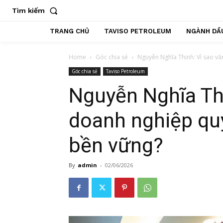
Tìm kiếm
TRANG CHỦ
TAVISO PETROLEUM
NGÀNH DẦU
Home
Góc chia sẻ
Nguyễn Nghĩa Thịnh: Vì sao vă
Góc chia sẻ
Taviso Petroleum
Nguyễn Nghĩa Thị
doanh nghiệp quy
bền vững?
By
admin
-
02/06/2026