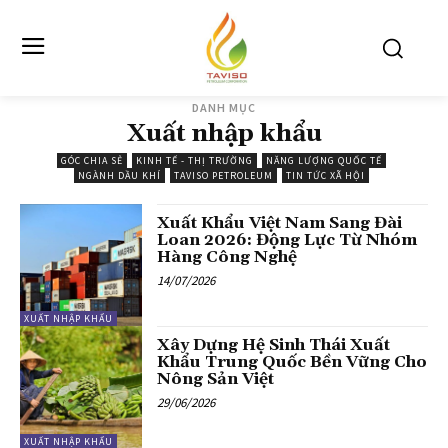
DANH MỤC
Xuất nhập khẩu
GÓC CHIA SẺ
KINH TẾ - THỊ TRƯỜNG
NĂNG LƯỢNG QUỐC TẾ
NGÀNH DẦU KHÍ
TAVISO PETROLEUM
TIN TỨC XÃ HỘI
Xuất Khẩu Việt Nam Sang Đài
Loan 2026: Động Lực Từ Nhóm
Hàng Công Nghệ
14/07/2026
XUẤT NHẬP KHẨU
Xây Dựng Hệ Sinh Thái Xuất
Khẩu Trung Quốc Bền Vững Cho
Nông Sản Việt
29/06/2026
XUẤT NHẬP KHẨU