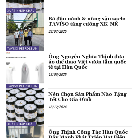
XUẤT NHẬP KHẨU
Bã đậu nành & nông sản sạch:
TAVISO tăng cường XK-NK
28/07/2025
TAVISO PETROLEUM
Ông Nguyễn Nghĩa Thịnh đưa
áo thể thao Việt vươn tầm quốc
tế tại Hàn Quốc
13/06/2025
TAVISO PETROLEUM
Nên Chọn Sản Phẩm Nào Tặng
Tết Cho Gia Đình
18/12/2024
XUẤT NHẬP KHẨU
Ông Thịnh Công Tác Hàn Quốc
Đẩy Mạnh Phát Triển Hạt Điều