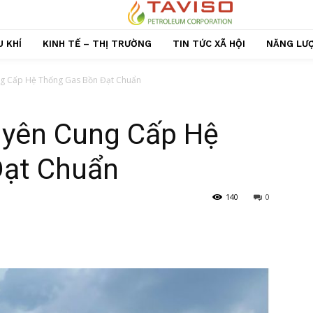
 KHÍ
KINH TẾ – THỊ TRƯỜNG
TIN TỨC XÃ HỘI
NĂNG LƯ
ng Cấp Hệ Thống Gas Bồn Đạt Chuẩn
uyên Cung Cấp Hệ
Đạt Chuẩn
140
0