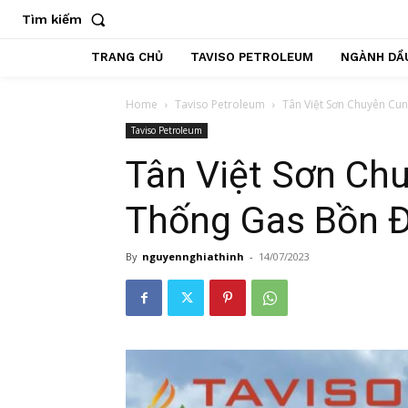
Tìm kiếm
TRANG CHỦ
TAVISO PETROLEUM
NGÀNH DẦU
Home
Taviso Petroleum
Tân Việt Sơn Chuyên Cu
Taviso Petroleum
Tân Việt Sơn Ch
Thống Gas Bồn 
By
nguyennghiathinh
-
14/07/2023