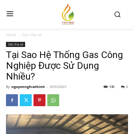
Home
Góc chia sẻ
Góc chia sẻ
Tại Sao Hệ Thống Gas Công
Nghiệp Được Sử Dụng
Nhiều?
By
nguyennghiathinh
-
30/05/2023
140
0