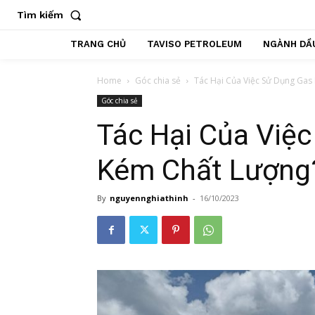
Tìm kiếm
TRANG CHỦ
TAVISO PETROLEUM
NGÀNH DẦU
Home
Góc chia sẻ
Tác Hại Của Việc Sử Dụng Gas
Góc chia sẻ
Tác Hại Của Việ
Kém Chất Lượng
By
nguyennghiathinh
-
16/10/2023