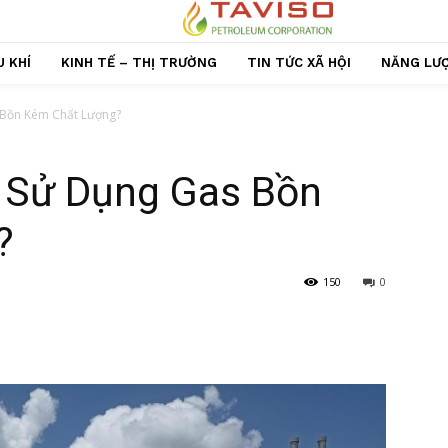
 KHÍ
KINH TẾ – THỊ TRƯỜNG
TIN TỨC XÃ HỘI
NĂNG LƯ
 Bồn Kém Chất Lượng?
c Sử Dụng Gas Bồn
?
150
0