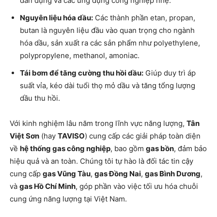
dân dụng và các ứng dụng công nghiệp nhẹ.
Nguyên liệu hóa dầu:
Các thành phần etan, propan,
butan là nguyên liệu đầu vào quan trọng cho ngành
hóa dầu, sản xuất ra các sản phẩm như polyethylene,
polypropylene, methanol, amoniac.
Tái bơm để tăng cường thu hồi dầu:
Giúp duy trì áp
suất vỉa, kéo dài tuổi thọ mỏ dầu và tăng tổng lượng
dầu thu hồi.
Với kinh nghiệm lâu năm trong lĩnh vực năng lượng,
Tân
Việt Sơn
(hay
TAVISO
) cung cấp các giải pháp toàn diện
về
hệ thống gas công nghiệp
, bao gồm
gas bồn
, đảm bảo
hiệu quả và an toàn. Chúng tôi tự hào là đối tác tin cậy
cung cấp
gas Vũng Tàu
,
gas Đồng Nai
,
gas Bình Dương
,
và
gas Hồ Chí Minh
, góp phần vào việc tối ưu hóa chuỗi
cung ứng năng lượng tại Việt Nam.