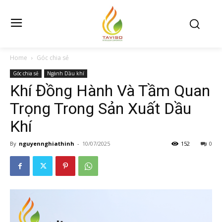
Home
Góc chia sẻ
Góc chia sẻ
Ngành Dầu khí
Khí Đồng Hành Và Tầm Quan
Trọng Trong Sản Xuất Dầu
Khí
By
nguyennghiathinh
-
10/07/2025
152
0