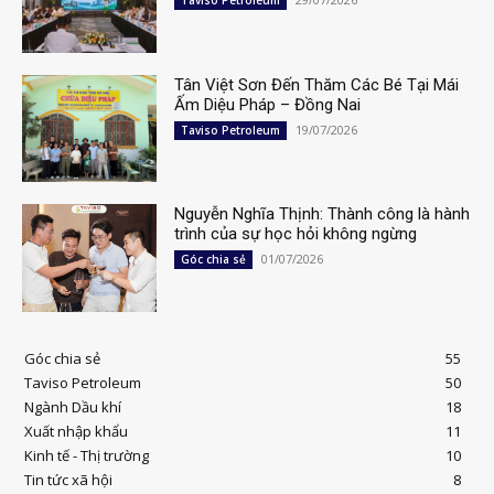
Tân Việt Sơn Đến Thăm Các Bé Tại Mái
Ấm Diệu Pháp – Đồng Nai
19/07/2026
Taviso Petroleum
Nguyễn Nghĩa Thịnh: Thành công là hành
trình của sự học hỏi không ngừng
01/07/2026
Góc chia sẻ
Góc chia sẻ
55
Taviso Petroleum
50
Ngành Dầu khí
18
Xuất nhập khẩu
11
Kinh tế - Thị trường
10
Tin tức xã hội
8