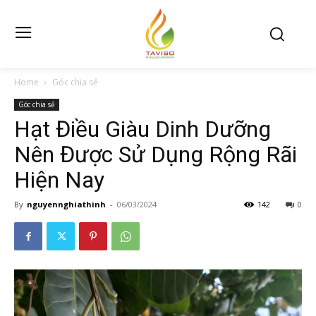
Home
Góc chia sẻ
Góc chia sẻ
Hạt Điều Giàu Dinh Dưỡng
Nên Được Sử Dụng Rộng Rãi
Hiện Nay
By
nguyennghiathinh
-
06/03/2024
142
0