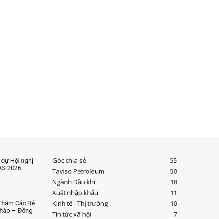
Góc chia sẻ
55
 dự Hội nghị
AS 2026
Taviso Petroleum
50
Ngành Dầu khí
18
Xuất nhập khẩu
11
Kinh tế - Thị trường
10
 Thăm Các Bé
Pháp – Đồng
Tin tức xã hội
7