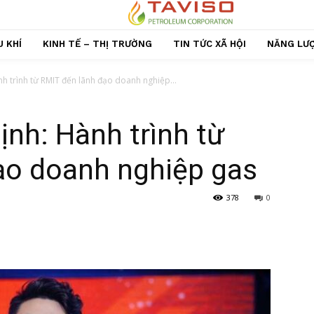
 KHÍ
KINH TẾ – THỊ TRƯỜNG
TIN TỨC XÃ HỘI
NĂNG LƯ
h trình từ RMIT đến lãnh đạo doanh nghiệp...
nh: Hành trình từ
ạo doanh nghiệp gas
378
0