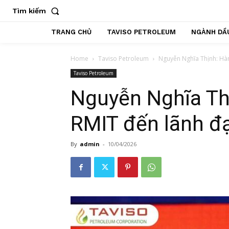
Tìm kiếm
TRANG CHỦ
TAVISO PETROLEUM
NGÀNH DẦU
Home
Taviso Petroleum
Nguyễn Nghĩa Thịnh: Hàn
Taviso Petroleum
Nguyễn Nghĩa Thị
RMIT đến lãnh đ
By
admin
-
10/04/2026