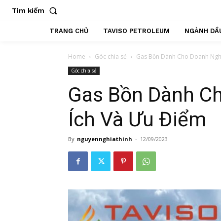
Tìm kiếm
TRANG CHỦ
TAVISO PETROLEUM
NGÀNH DẦU
Home
Góc chia sẻ
Gas Bồn Dành Cho Doanh Nghi
Góc chia sẻ
Gas Bồn Dành Ch
Ích Và Ưu Điểm
By
nguyennghiathinh
-
12/09/2023