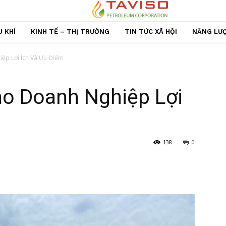
 KHÍ
KINH TẾ – THỊ TRƯỜNG
TIN TỨC XÃ HỘI
NĂNG LƯ
ệp Lợi Ích Và Ưu Điểm
o Doanh Nghiệp Lợi
138
0