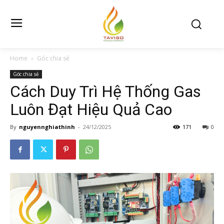
Home
Góc chia sẻ
Góc chia sẻ
Cách Duy Trì Hệ Thống Gas
Luôn Đạt Hiệu Quả Cao
By
nguyennghiathinh
-
24/12/2025
171
0