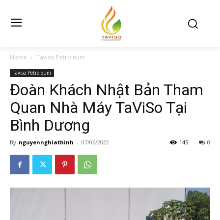
Home
Taviso Petroleum
Taviso Petroleum
Đoàn Khách Nhật Bản Tham
Quan Nhà Máy TaViSo Tại
Bình Dương
By
nguyennghiathinh
-
07/06/2022
145
0