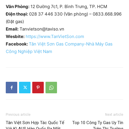
Văn Phòng:
12 Đường 7c1, P. Bình Trưng, TP. HCM
Điện thoại:
028 37 446 330 (Văn phòng) – 0833.668.996
(Đặt gas)
Email:
Tanvietson@taviso.vn
Wesbite:
https://www.TanVietSon.com
Facebook:
Tân Việt Sơn Gas Company-Nhà Máy Gas
Công Nghiệp Việt Nam
Previous article
Next article
Tân Việt Sơn Hợp Tác Quốc Tế
Top 10 Công Ty Gas Uy Tín
Với KLAUS Hàn Quốc Ra Mắt
Trên Thị Trường