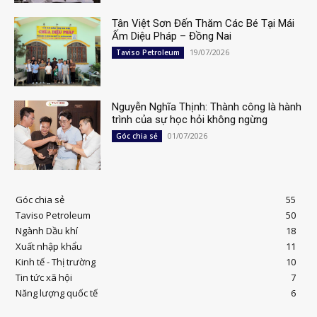
Tân Việt Sơn Đến Thăm Các Bé Tại Mái
Ấm Diệu Pháp – Đồng Nai
19/07/2026
Taviso Petroleum
Nguyễn Nghĩa Thịnh: Thành công là hành
trình của sự học hỏi không ngừng
01/07/2026
Góc chia sẻ
Góc chia sẻ
55
Taviso Petroleum
50
Ngành Dầu khí
18
Xuất nhập khẩu
11
Kinh tế - Thị trường
10
Tin tức xã hội
7
Năng lượng quốc tế
6